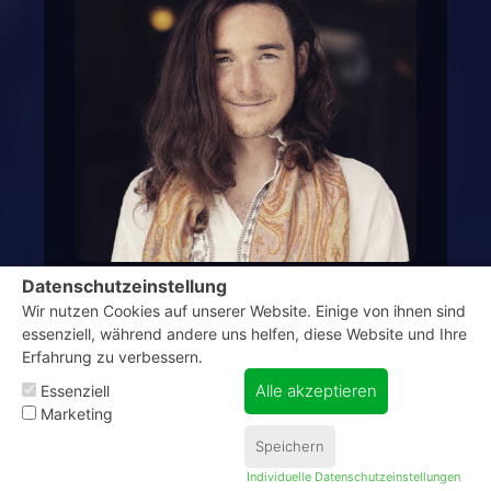
Robin Kaiser
Datenschutzeinstellung
Reset, Zeitlinien, Aufstieg - und die befreite
Wir nutzen Cookies auf unserer Website. Einige von ihnen sind
Menschheit
essenziell, während andere uns helfen, diese Website und Ihre
Psychologe, Autor und Seminarleiter / Experte für
Erfahrung zu verbessern.
den Bewusstseinswandel
Alle akzeptieren
Essenziell
ZUGESAGT
Marketing
Speichern
Erstellt mit
Erstellt mit
ClickSummits
ClickSummits
Individuelle Datenschutzeinstellungen